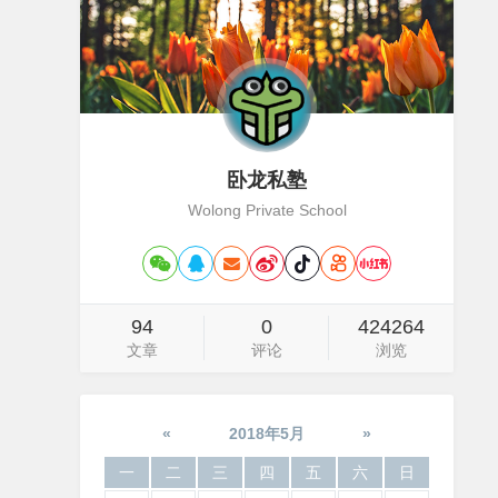
卧龙私塾
Wolong Private School
94
0
424264
文章
评论
浏览
«
2018年5月
»
一
二
三
四
五
六
日