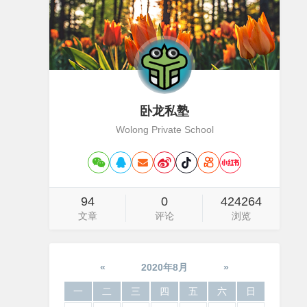
卧龙私塾
Wolong Private School
94
0
424264
文章
评论
浏览
«
2020年8月
»
一
二
三
四
五
六
日