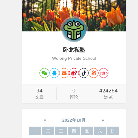
卧龙私塾
Wolong Private School
94
0
424264
文章
评论
浏览
«
2022年10月
»
一
二
三
四
五
六
日