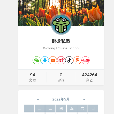
卧龙私塾
Wolong Private School
94
0
424264
文章
评论
浏览
«
2022年5月
»
一
二
三
四
五
六
日