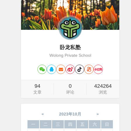
卧龙私塾
Wolong Private School
94
0
424264
文章
评论
浏览
«
2023年10月
»
一
二
三
四
五
六
日