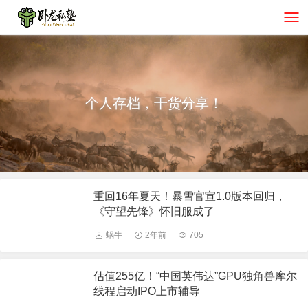
个人存档，干货分享！
重回16年夏天！暴雪官宣1.0版本回归，
《守望先锋》怀旧服成了
蜗牛
2年前
705
估值255亿！“中国英伟达”GPU独角兽摩尔
线程启动IPO上市辅导