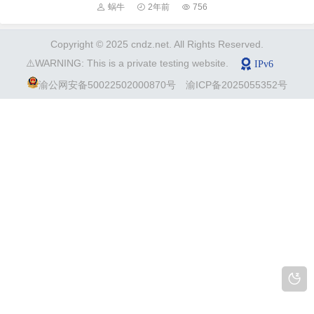
蜗牛
2年前
756
Copyright © 2025 cndz.net. All Rights Reserved.
⚠️WARNING: This is a private testing website.
渝公网安备50022502000870号
渝ICP备2025055352号