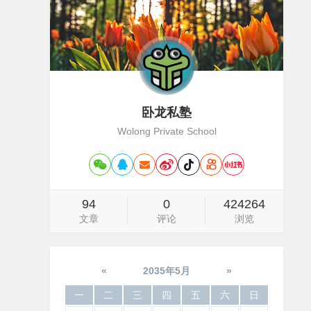
卧龙私塾
Wolong Private School
94
0
424264
文章
评论
浏览
«
2035年5月
»
一
二
三
四
五
六
日