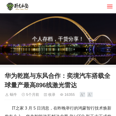
个人存档，干货分享！
华为乾崑与东风合作：奕境汽车搭载全
球量产最高896线激光雷达
蜗牛
5个月前
收录
16355
IT之家 3 月 5 日消息，在昨晚举行的鸿蒙智行技术焕新