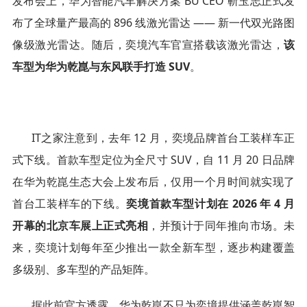
发布会上，华为智能汽车解决方案 BU CEO 靳玉志正式发
布了全球量产最高的 896 线激光雷达 —— 新一代双光路图
像级激光雷达。随后，奕境汽车官宣搭载该激光雷达，
该
车型为华为乾崑与东风联手打造 SUV
。
IT之家注意到，去年 12 月，奕境品牌首台工装样车正
式下线。首款车型定位为全尺寸 SUV，自 11 月 20 日品牌
在华为乾崑生态大会上发布后，仅用一个月时间就实现了
首台工装样车的下线。
奕境首款车型计划在 2026 年 4 月
开幕的北京车展上正式亮相
，并预计于同年推向市场。未
来，奕境计划每年至少推出一款全新车型，逐步构建覆盖
多级别、多车型的产品矩阵。
据此前官方透露，华为乾崑不只为奕境提供涵盖乾崑智